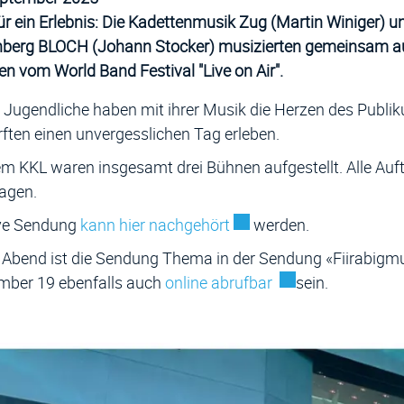
r ein Erlebnis: Die Kadettenmusik Zug (Martin Winiger)
berg BLOCH (Johann Stocker) musizierten gemeinsam au
 vom World Band Festival "Live on Air".
 Jugendliche haben mit ihrer Musik die Herzen des Publi
rften einen unvergesslichen Tag erleben.
m KKL waren insgesamt drei Bühnen aufgestellt. Alle Auft
ragen.
Externer Link wird in ei
ive Sendung
kann hier nachgehört
werden.
Abend ist die Sendung Thema in der Sendung «Fiirabigmu
Externer Link wird
mber 19 ebenfalls auch
online abrufbar
sein.