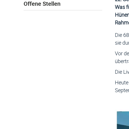
Offene Stellen
Was fü
Hünen
Rahmen
Die 68
sie du
Vor de
übert
Die L
Heute 
Septe