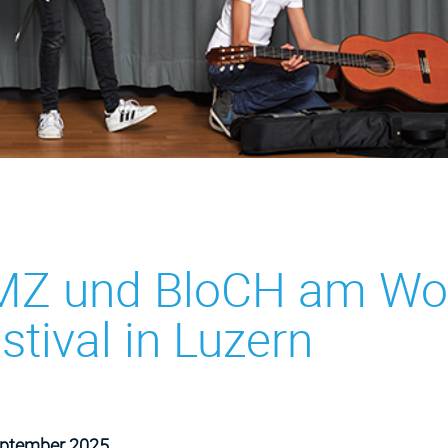
Z und BloCH am Wor
stival in Luzern
eptember 2025